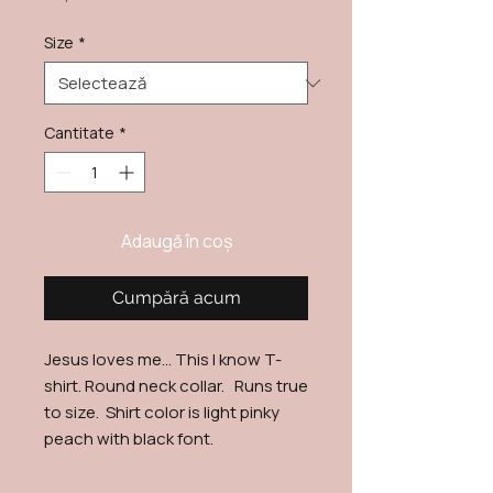
Size
*
Cantitate
*
Adaugă în coș
Cumpără acum
Jesus loves me… This I know T-
shirt. Round neck collar. Runs true
to size. Shirt color is light pinky
peach with black font.