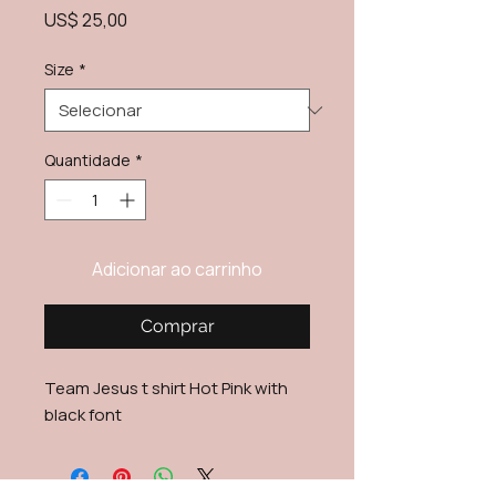
Preço
US$ 25,00
Size
*
Quantidade
*
Adicionar ao carrinho
Comprar
Team Jesus t shirt Hot Pink with
black font