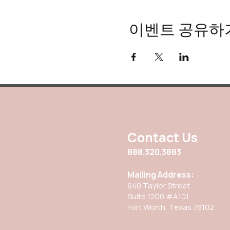
이벤트 공유하
Contact Us
888.320.3883
Mailing Address:
640 Taylor Street
Suite 1200 #A101
Fort Worth, Texas 76102