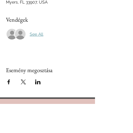
Myers, FL 33907, USA
Vendégek
See All
Esemény megosztása
Contact Us
888.320.3883
Mailing Address: